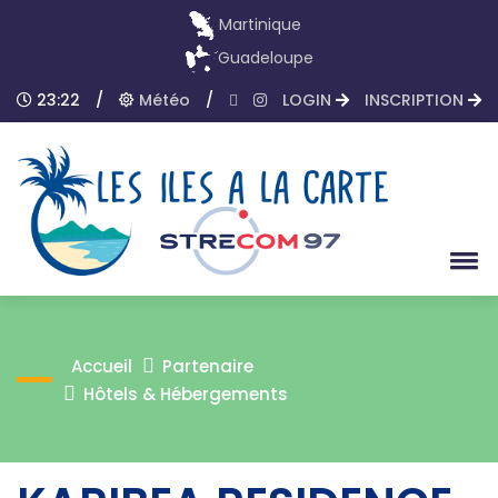
Martinique
Guadeloupe
23:22
/
Météo
/
LOGIN
INSCRIPTION
Accueil
Partenaire
Hôtels & Hébergements