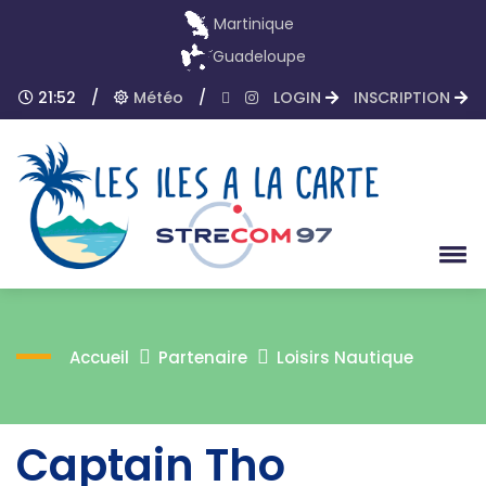
Martinique
Guadeloupe
21:52
/
Météo
/
LOGIN
INSCRIPTION
Accueil
Partenaire
Loisirs Nautique
Captain Tho