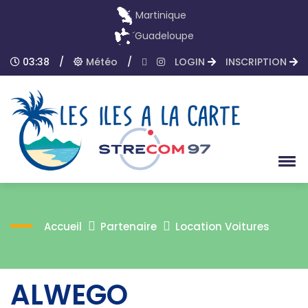
Martinique
Guadeloupe
03:38
/
Météo
/
LOGIN
INSCRIPTION
Accueil
Partenaire
Location Voitures
ALWEGO