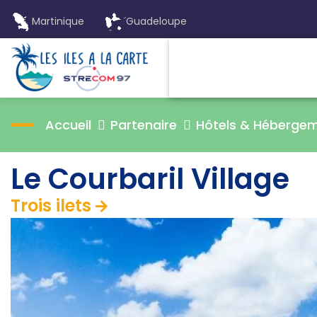
Martinique
Guadeloupe
Accueil
Partenaire
Hôtels & Héberge
Le Courbaril Village
Trois ilets