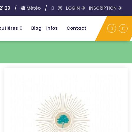
21:29
/
Météo
/
LOGIN
INSCRIPTION
outières
Blog - Infos
Contact