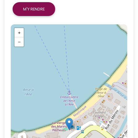
M'Y RENDRE
+
−