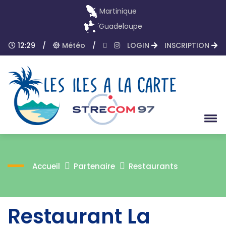
Martinique
Guadeloupe
12:29
/
Météo
/
LOGIN
INSCRIPTION
Accueil
Partenaire
Restaurants
Restaurant La