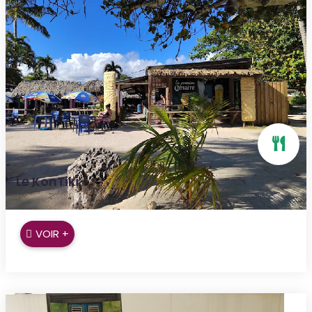
Le KonTiki
Sainte Anne
VOIR +