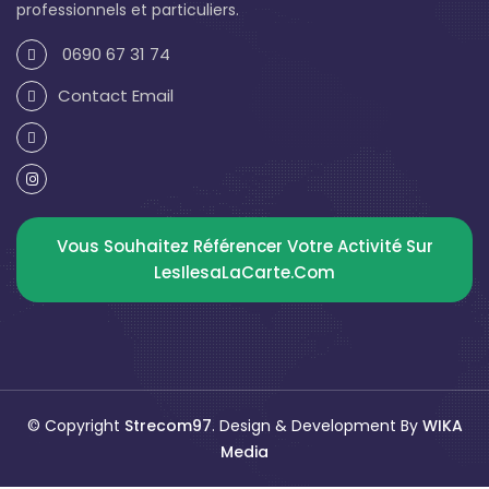
professionnels et particuliers.
0690 67 31 74
Contact Email
Vous Souhaitez Référencer Votre Activité Sur
LesIlesaLaCarte.com
© Copyright
Strecom97
. Design & Development By
WIKA
Media