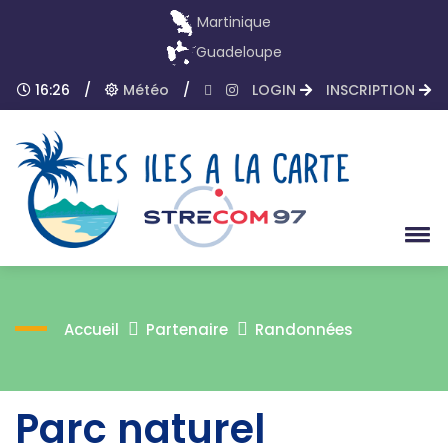
Martinique
Guadeloupe
16:26
/
Météo
/
LOGIN
INSCRIPTION
Accueil
Partenaire
Randonnées
Parc naturel