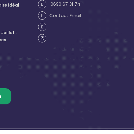
0690 67 31 74
aire idéal
Contact Email
uillet :
ces
m