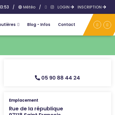
13:53
/
Météo
/
LOGIN
INSCRIPTION
outières
Blog - Infos
Contact
05 90 88 44 24
Emplacement
Rue de la république
97118 Saint François