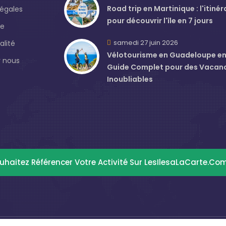
Road trip en Martinique : l'itinér
légales
pour découvrir l'île en 7 jours
de
samedi 27 juin 2026
alité
Vélotourisme en Guadeloupe en J
 nous
Guide Complet pour des Vacan
Inoubliables
uhaitez Référencer Votre Activité Sur LesIlesaLaCarte.co