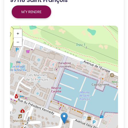
M'Y RENDRE
+
−