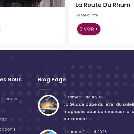
ou Restaurant
La Route Du Rhum
Pointe à Pitre
VOIR +
es Nous
Blog Page
samedi 1 août 2026
7 Innove
La Guadeloupe au lever du soleil 
!
magiques pour commencer la j
autrement
otre
ation !
samedi 11 juillet 2026