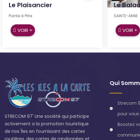
Le Plaisancier
Le Bala
Pointe à Pitre
SAINTE-ANNE
VOIR +
VOIR +
Qui Somm
Strecom 9
pour vous 
STRECOM 97' Une société qui participe
activement a la promotion touristique
Boostez v
de nos Îles en fournissant des cartes
communic
routières, des cartes de randonnées et