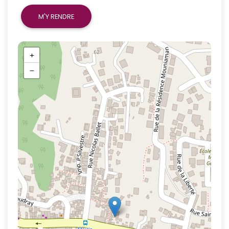
M'Y RENDRE
+
−