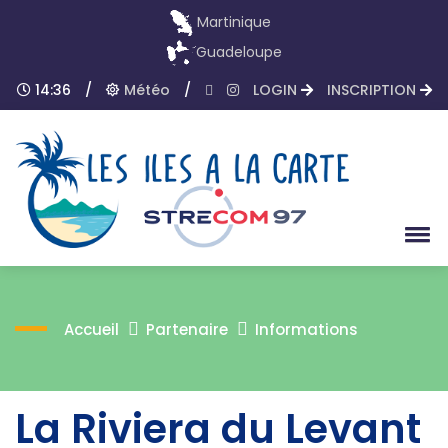
Martinique
Guadeloupe
14:36
/
Météo
/
LOGIN
INSCRIPTION
Accueil
Partenaire
Informations
La Riviera du Levant