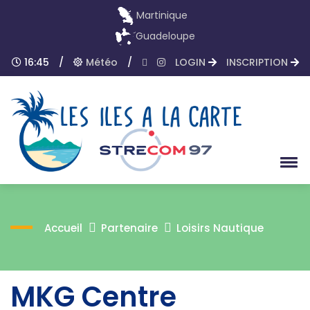
Martinique
Guadeloupe
16:45
/
Météo
/
LOGIN
INSCRIPTION
Accueil
Partenaire
Loisirs Nautique
MKG Centre