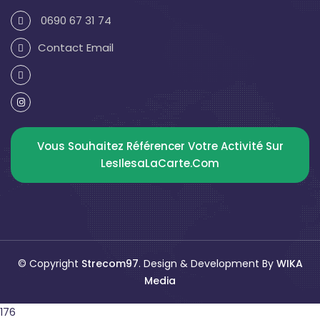
0690 67 31 74
Contact Email
Vous Souhaitez Référencer Votre Activité Sur
LesIlesaLaCarte.com
© Copyright
Strecom97
. Design & Development By
WIKA
Media
176