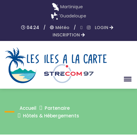
Martinique
Guadeloupe
04:24
/
Météo
/
LOGIN
INSCRIPTION
Accueil
Partenaire
Hôtels & Hébergements