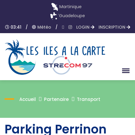
Martinique
Guadeloupe
03:41
/
Météo
/
LOGIN
INSCRIPTION
Accueil
Partenaire
Transport
Parking Perrinon