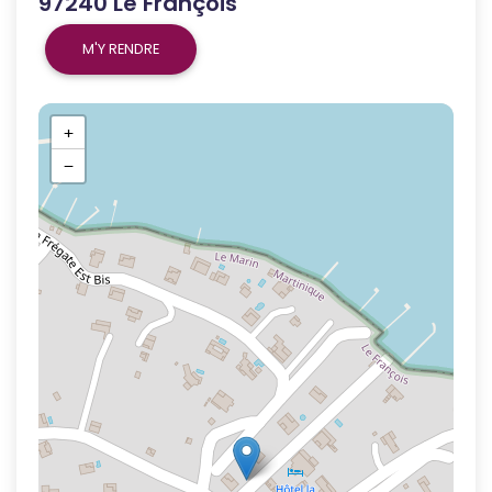
97240 Le François
M'Y RENDRE
+
−