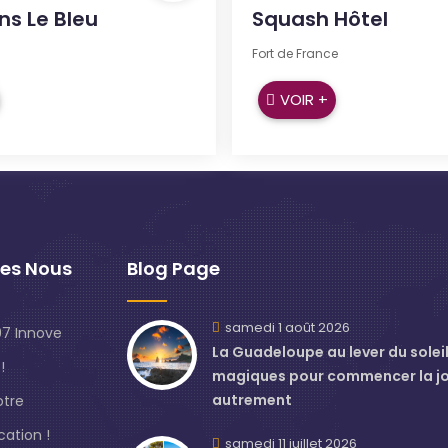
ans Le Bleu
Squash Hôtel
Fort de France
VOIR +
es Nous
Blog Page
samedi 1 août 2026
7 Innove
La Guadeloupe au lever du soleil 
!
magiques pour commencer la j
autrement
otre
ation !
samedi 11 juillet 2026