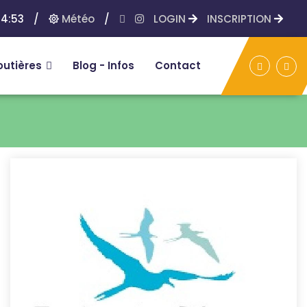
14:53
/
Météo
/
LOGIN
INSCRIPTION
outières
Blog - Infos
Contact