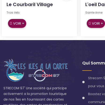
Le Courbaril Village
L'oeil D
Trois ilets
Sainte Anne
VOIR +
VOIR +
Qui Somm
Strecom 9
pour vous 
STRECOM 97' Une société qui participe
activement a la promotion touristique
Boostez v
de nos Îles en fournissant des cartes
communic
routières, des cartes de randonnées et