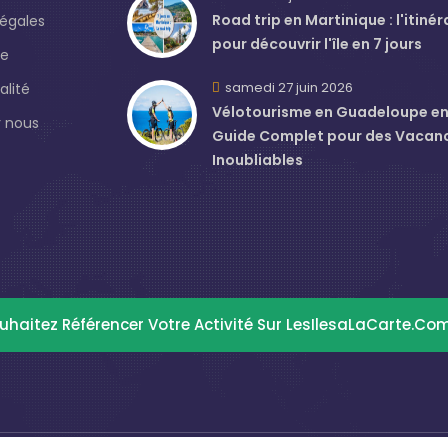
Road trip en Martinique : l'itinér
légales
pour découvrir l'île en 7 jours
de
samedi 27 juin 2026
alité
Vélotourisme en Guadeloupe en J
 nous
Guide Complet pour des Vacan
Inoubliables
uhaitez Référencer Votre Activité Sur LesIlesaLaCarte.co