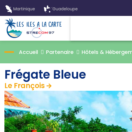
Martinique
Guadeloupe
Accueil
Partenaire
Hôtels & Héberge
Frégate Bleue
Le François