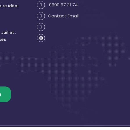
0690 67 31 74
aire idéal
Contact Email
uillet :
ces
m