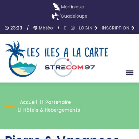
Martinique
Guadeloupe
23:23
/
Météo
/
LOGIN
INSCRIPTION
Accueil
Partenaire
Hôtels & Hébergements