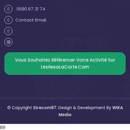
0690 67 31 74
Contact Email
Vous Souhaitez Référencer Votre Activité Sur
LesIlesaLaCarte.com
© Copyright
Strecom97
. Design & Development By
WIKA
Media
89